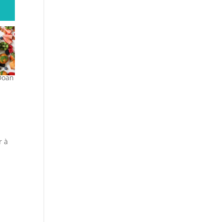
Doan
r à