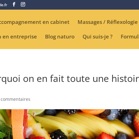
et prise de rendez-vous pour les Naturopathes
e.fr
ccompagnement en cabinet
Massages / Réflexologie
n en entreprise
Blog naturo
Qui suis-je ?
Formul
quoi on en fait toute une histoi
 commentaires