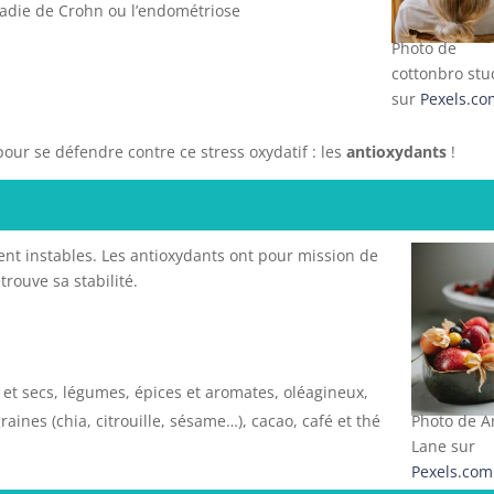
adie de Crohn ou l’endométriose
Photo de
cottonbro stu
sur
Pexels.co
ur se défendre contre ce stress oxydatif : les
antioxydants
!
ent instables. Les antioxydants ont pour mission de
trouve sa stabilité.
is et secs, légumes, épices et aromates, oléagineux,
aines (chia, citrouille, sésame…), cacao, café et thé
Photo de A
Lane sur
Pexels.com