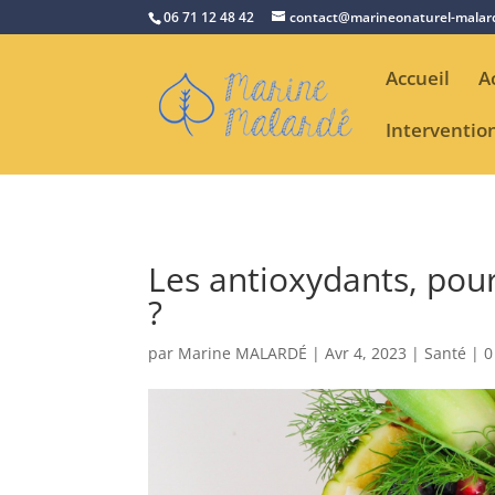
Retrouvez Marine Malardé sur Resalib : annuaire, référencement 
06 71 12 48 42
contact@marineonaturel-malard
Accueil
A
Interventio
Les antioxydants, pour
?
par
Marine MALARDÉ
|
Avr 4, 2023
|
Santé
|
0