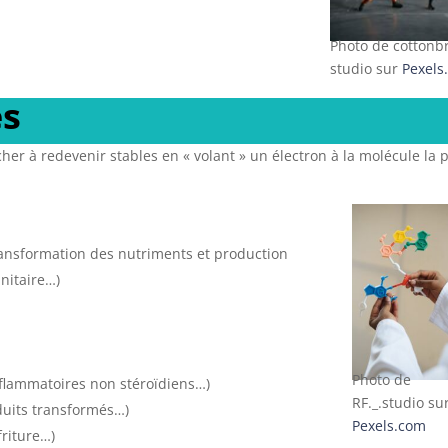
Photo de cottonb
studio sur
Pexels
es
her à redevenir stables en « volant » un électron à la molécule la 
ransformation des nutriments et production
nitaire…)
Photo de
nflammatoires non stéroïdiens…)
RF._.studio su
oduits transformés…)
Pexels.com
friture…)