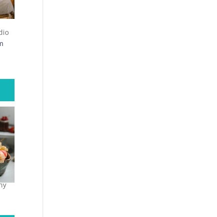
dio
m
ny