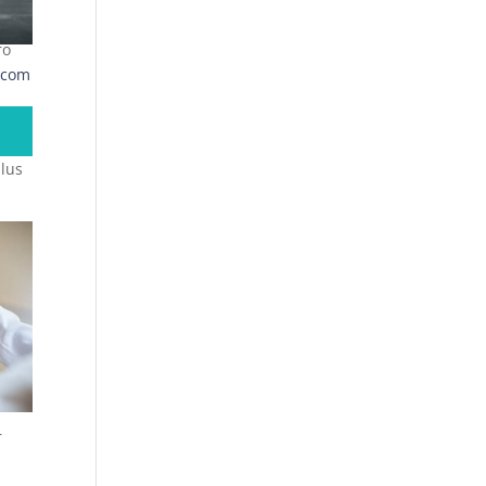
ro
.com
plus
r