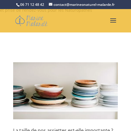
Retrouvez Marine Malardé sur Resalib : annuaire, référencement
06 71 12 48 42
contact@marineonaturel-malarde.fr
et prise de rendez-vous pour les Naturopathes
La taille de nos assiettes est-elle importante ?