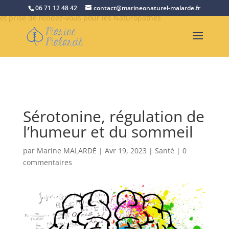
Retrouvez Marine Malardé sur Resalib : annuaire, référencement
06 71 12 48 42
contact@marineonaturel-malarde.fr
et prise de rendez-vous pour les Naturopathes
Sérotonine, régulation de
l’humeur et du sommeil
par
Marine MALARDÉ
|
Avr 19, 2023
|
Santé
|
0
commentaires