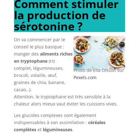
Comment stimuler
la production de
sérotonine ?
On va commencer par le
conseil le plus basique :
manger des
aliments riches
en tryptophane
(riz
complet, légumineuses,
Photo de Ella Olsson sur
brocoli, volaille, œuf,
Pexels.com
graines de chia, banane,
cacao…).
Attention, le tryptophane est très sensible à la
chaleur alors mieux vaut éviter les cuissons vives.
Les glucides complexes sont également
indispensables à son assimilation :
céréales
complètes
et
légumineuses
.