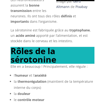
Image par
Gerd
assurent la
bonne
Altmann
de
Pixabay
transmission
entre les
neurones. Ils ont tous des rôles
définis
et
importants
dans l’organisme.
La sérotonine est fabriquée grâce au
tryptophane
,
un
acide aminé
apporté par l’alimentation, et est
stockée dans le cerveau et les intestins.
Rôles de la
sérotonine
Elle en a beaucoup ! Principalement, elle régule :
l’
humeur
et l’
anxiété
la
thermorégulation
(maintient de la température
interne du corps)
la
douleur
le
contrôle moteur