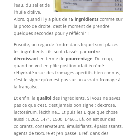
l’eau, du sel et de
l’huile d’olive.
Alors, quand il y a plus de
15 ingrédients
comme sur
la photo de droite, c’est le moment de prendre
quelques secondes pour y réfléchir !
Ensuite, on regarde l’ordre dans lequel sont placés
les ingrédients : ils sont classés par
ordre
décroissant
en terme de
pourcentage
. Du coup,
quand on voit en pôle position « lait écrémé
réhydraté » sur des fromages apéritifs bien connus,
c’est le signe qu’on est pas sur un « vrai » fromage à
la française.
Et enfin, la
qualité
des ingrédients. Si vous ne savez
pas ce que c’est, c’est jamais bon signe : dextrose,
lactosérum, lécithine… Et puis les E quelque chose
aussi : E202, E471, E500, E466… Là, on est sur des
colorants, conservateurs, émulsifiants, épaississants,
agents de texture et j’en passe. Bref, dans des