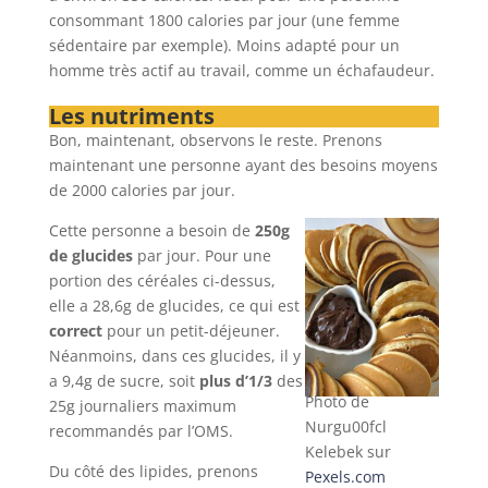
consommant 1800 calories par jour (une femme
sédentaire par exemple). Moins adapté pour un
homme très actif au travail, comme un échafaudeur.
Les nutriments
Bon, maintenant, observons le reste. Prenons
maintenant une personne ayant des besoins moyens
de 2000 calories par jour.
Cette personne a besoin de
250g
de glucides
par jour. Pour une
portion des céréales ci-dessus,
elle a 28,6g de glucides, ce qui est
correct
pour un petit-déjeuner.
Néanmoins, dans ces glucides, il y
a 9,4g de sucre, soit
plus d’1/3
des
Photo de
25g journaliers maximum
Nurgu00fcl
recommandés par l’OMS.
Kelebek sur
Du côté des lipides, prenons
Pexels.com