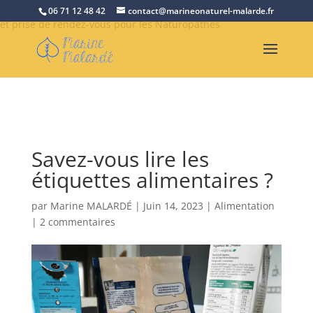
Retrouvez Marine Malardé sur Resalib : annuaire, référencement
06 71 12 48 42
contact@marineonaturel-malarde.fr
et prise de rendez-vous pour les Naturopathes
Savez-vous lire les
étiquettes alimentaires ?
par
Marine MALARDÉ
|
Juin 14, 2023
|
Alimentation
|
2 commentaires